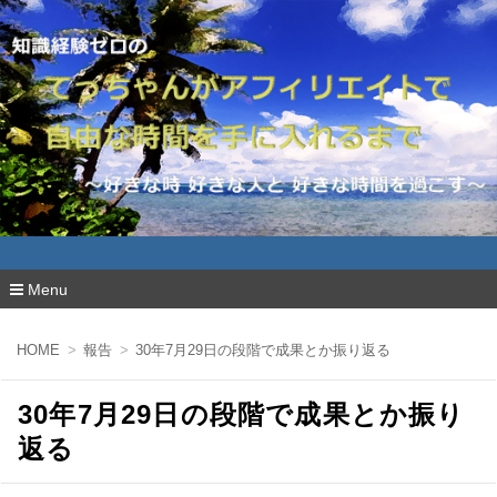
Menu
コ
ン
HOME
報告
30年7月29日の段階で成果とか振り返る
テ
ン
ツ
30年7月29日の段階で成果とか振り
へ
移
返る
動